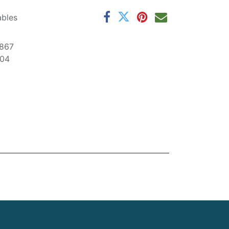
ables
867
204