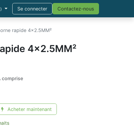
Se connecter
Contactez-nous
)
orne rapide 4x2.5MM²
rapide 4x2.5MM²
 comprise
Acheter maintenant
haits