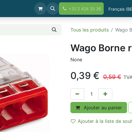
Boutique
+32 2 424 20 26
Français (BE
Tous les produits
Wago B
Wago Borne 
None
0,39
€
0,59
€
TVA
Ajouter au panier
Ajouter à la liste de sou