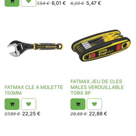
6,01
€
5,47
€
7,54
€
6,29
€
FATMAX JEU DE CLES
FATMAX CLE A MOLETTE
MALES VEROUILLABLE
150MM
TORX 8P
22,25
€
22,88
€
27,89
€
28,68
€