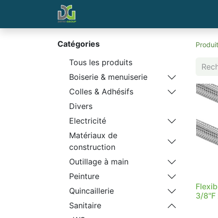
Page d'accueil
Contactez-nous
Catégories
Produi
Tous les produits
Boiserie & menuiserie
Colles & Adhésifs
Divers
Electricité
Matériaux de
construction
Outillage à main
Peinture
Flexib
Quincaillerie
3/8"F
Sanitaire